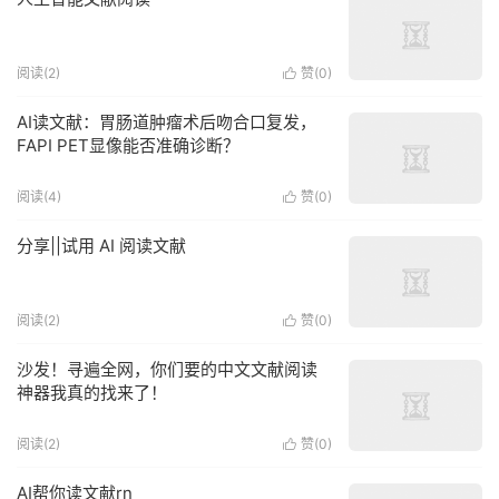
阅读(2)
赞(
0
)

AI读文献：胃肠道肿瘤术后吻合口复发，
FAPI PET显像能否准确诊断？
阅读(4)
赞(
0
)

分享||试用 AI 阅读文献
阅读(2)
赞(
0
)

沙发！寻遍全网，你们要的中文文献阅读
神器我真的找来了！
阅读(2)
赞(
0
)

AI帮你读文献rn​