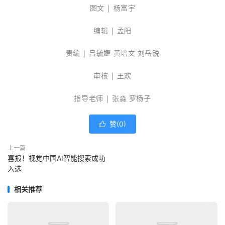
图文 | 杨富宇
编辑 | 孟阳
责编 | 吕毓婕 黄培文 刘岳锐
审核 | 王欢
指导老师 | 张淼 罗杨子
赞(
0
)

上一篇
喜报！视觉中国AI智能搜索成功
入选
相关推荐