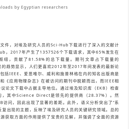
nloads by Egyptian researchers
文件，对埃及研究人员的Sci-Hub下载进行了深入的文献计
b，2017年产生了1357526个下载请求，其中65%发生在
纽，贡献了81.58%的总下载量。期刊文章占下载量的
明显的趋势显示，人们更喜欢2012年至2017年间发表的最新论
包括IEEE、爱思唯尔、威利和施普林格在内的知名出版商是
和《应用物理杂志》在被访问的期刊中脱颖而出，而IEEE相
在会议论文下载中占据主导地位。通过埃及知识库（EKB）检查
中Science Direct是领先的提供商（28.37%）。然
EKB访问，因此出现了显著的差距。此外，语义分析突出了“系
量”等反复出现的主题，反映了埃及研究人员的关键研究领域。总的
员资源获取方面的作用提供了宝贵的见解，并强调了全面的资源