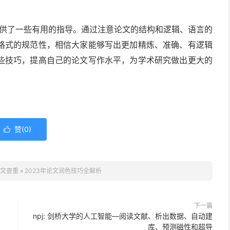
提供了一些有用的指导。通过注意论文的结构和逻辑、语言的
格式的规范性，相信大家能够写出更加精炼、准确、有逻辑
些技巧，提高自己的论文写作水平，为学术研究做出更大的
赞(
0
)

论文查重
»
2023年论文润色技巧全解析
下一篇
npj: 剑桥大学的人工智能—阅读文献、析出数据、自动建
库、预测磁性和超导