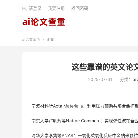
Hi, 请登录
我要注册
找回密码
ai论文润色
正文

这些靠谱的英文论
2025-07-31
分类：
a
宁波材料所Acta Materialia：利用压力辅助共熔
南京大学卢明辉等Nature Commun.：实现弹性波
清华大学李隽等PNAS：一氧化碳氧化反应中金纳米颗