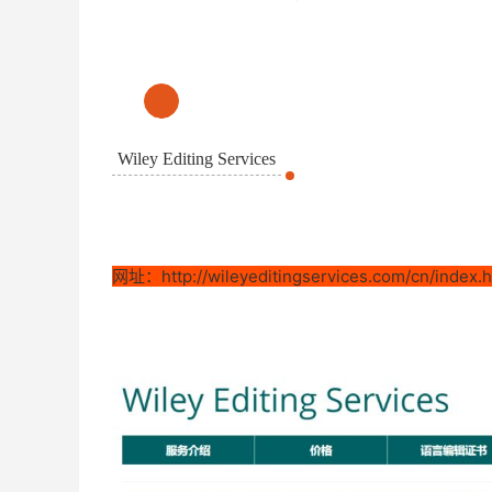
01
Wiley Editing Services
网址：http://wileyeditingservices.com/cn/index.h