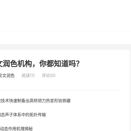
文润色机构，你都知道吗？
i论文润色
阅读(1)
评论(0)
合金扩散技术快速制备出高矫顽力热变形钕铁硼
在全固态声子体系中的拓扑传输
粒动态作用机理揭秘