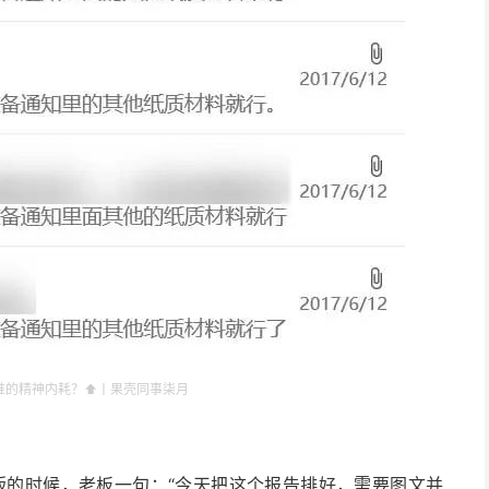
谁的精神内耗？⬆️丨果壳同事柒月
版的时候，老板一句：“今天把这个报告排好，需要图文并