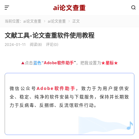


当前位置：
ai论文查重
ai论文查重
正文


文献工具-论文查重软件使用教程
2024-01-11
阅读(8)
评论(0)
点击
蓝色
“
Adobe软件助手
”
，把我设置为
★
星标
★
▲
微信公众号
Adobe软件助手
，
致力于为用户提供安
全、稳定、纯净的软件安装与下载服务，保持并长期致
力于反病毒、反捆绑、反流氓软件行动。