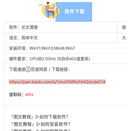
软件下载
软件：论文潜搜
版本
语言：简体中文
大小：
安装环境：Win11/Win10/Win8/Win7
硬件要求：
CPU@2.0GHz
内存@4G(或更高）
下载通道②百度网盘丨
下载链接：
https://pan.baidu.com/s/1rivoYI0fNn1It42dzde51A
提取码：
e5ix
『图文教程』▷如何下载软件？
『图文教程』▷如何安装软件？