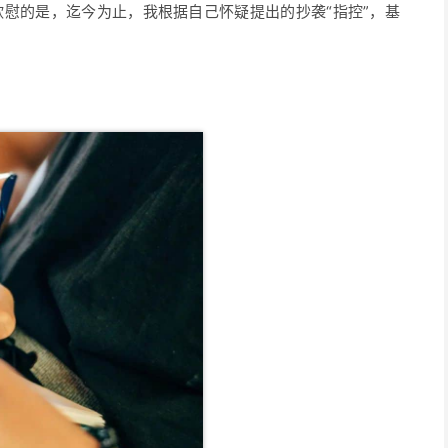
慰的是，迄今为止，我根据自己怀疑提出的抄袭“指控”，基