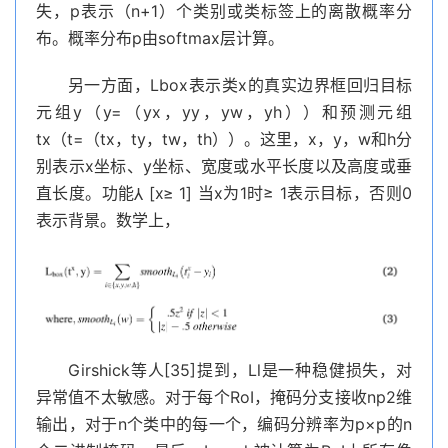
失，p表示（n+1）个类别或类标签上的离散概率分
布。概率分布p由softmax层计算。
另一方面，Lbox表示类x的真实边界框回归目标
元组y（y=（yx，yy，yw，yh））和预测元组
tx（t=（tx，ty，tw，th））。这里，x，y，w和h分
别表示x坐标、y坐标、宽度或水平长度以及高度或垂
直长度。功能⅄ [x≥ 1] 当x为1时≥ 1表示目标，否则0
表示背景。数学上，
Girshick等人[35]提到，Ll是一种稳健损失，对
异常值不太敏感。对于每个RoI，掩码分支接收np2维
输出，对于n个类中的每一个，编码分辨率为p×p的n