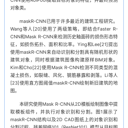
CNN使用RoIPool提取目标对象的特征，并最终预测
对象类。
maskR-CNN已用于许多最近的建筑工程研究。
Wang等人[20]使用了两级策略，即结合Faster R-
CNN和Mask R-CNN来检测历史釉面砖的损伤形态特
征，如损伤拓扑、面积和比率。Ying和Lee[21]提出
使用maskR-CNN来自动识别和分割具有随机形状的
建筑对象，同时根据建筑图像构建原样BIM对象。
Kim和Cho[22]使用Mask R-CNN检测不同类型的混
凝土损伤，如裂缝、风化、钢筋暴露和剥落。Li等人
[23]使用直方图阈值maskR-CNN绘制新旧建筑的地
图。
本研究使用Mask R-CNN从2D模板绘制图像中提
取模板组件，并执行对象识别和分割。图1展示了
maskR-CNN结构以及2D CAD图纸上的对象识别和
分割过程。残差网络101（ResNet101）模型从目标图