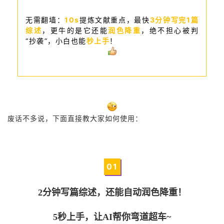
无需翻墙
：
10s
提炼文献重点，
最快
3分钟写完1篇
综述
，更牛的是它还能
润色降重
，绝不担心被判
“抄袭”，小白也能
秒上手
！
废话不多说，下面直接教大家如何使用：
0
1
2分钟写篇综述，还能自动润色降重！
5秒上手，让AI帮你弯道超车~