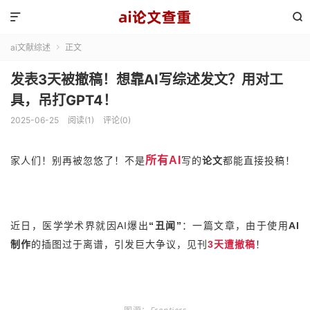


ai文献综述
正文

发表3天被撤稿！想靠AI写综述发文？用对工
具，吊打GPT4！
2025-06-25
阅读(1)
评论(0)
所有AI
家人们！别再被忽悠了！不是
写的
论文
都
能直接
投稿！
近日，医学学术界就因AI爆出
“丑闻”
：一篇文章，由于使用
AI
制作
的插图过于离谱，引发巨大争议，见刊
3天遭撤稿
！