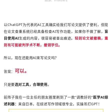
图源：
Frontiers
以ChatGPT为代表的AI工具确实给我们写论文提供了便利，但现
在
论文查重系统已经具备检查AI写作功能，如果你不做了解，
盲
目使用AI
生成的内容，很容易被查出痕迹。
轻则论文被撤稿，重
则有可能被判学术不断，撤销学位。
所以，现在还能用AI来写论文吗？
可以。
答案：
只是要
选对工具，合理使用
。
前阵子我在一位主任的朋友圈里刷到了一款“调教好的”
医学
A
I综
述利器：
来自日本，
在综述写作领域很专业，实操吊打GPT！