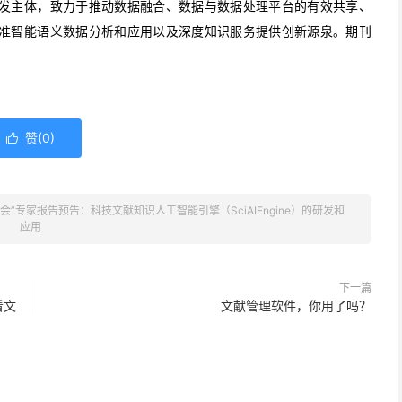
发主体，致力于推动数据融合、数据与数据处理平台的有效共享、
准智能语义数据分析和应用以及深度知识服务提供创新源泉。期刊
赞(
0
)

”专家报告预告：科技文献知识人工智能引擎（SciAIEngine）的研发和
应用
下一篇
看文
文献管理软件，你用了吗？