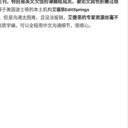
表见刊，特别是英文欠佳的课题组成员，被论文润色折磨过很
源于美国波士顿的本土机构
艾德思EditSprings
，但是沟通太困难，且没法报销，
艾德思的专家资源丝毫不
资质学编，可以全程用中文沟通细节，很顺心。