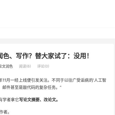
论文润色、写作？替大家试了：没用！
i论文润色
阅读(6)
评论(0)
年11月一经上线便引发关注。
不同于以往广受诟病的’人工智
、邮件甚至是敲代码的复杂任务。
“
后有学者拿它
写论文摘要、改论文。
文作者。