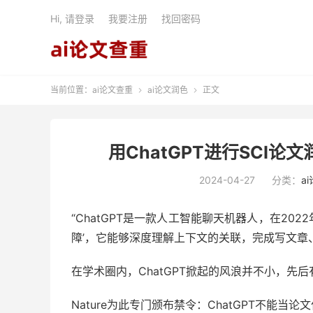
Hi, 请登录
我要注册
找回密码
当前位置：
ai论文查重
ai论文润色
正文


用ChatGPT进行SCI
2024-04-27
分类：
a
“C
hatGPT是
一款人工智能聊天机器人，在2022
障’，它能够深度理解上下文的关联，完成写文章
在学术圈内，ChatGPT掀起的风浪并不小，先
Nature为此专门颁布禁令：ChatGPT不能当论