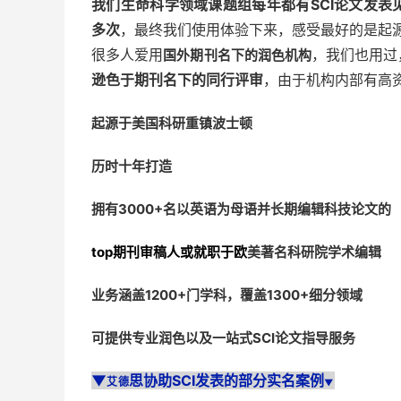
我们生命科学领域课题组每年都有SCI论文发
多次
，最终我们使用体验下来，感受最好的是起
很多人爱用
，我们也用过
国外期刊名下的润色机构
逊色于期刊名下的同行评审
，由于机构内部有高
起源于美国科研重镇
波士顿
历时十年打造
拥有
3000+
名以英语为母语并长期编辑科技论文的
top期刊审稿人或
就职于欧
美著名科研院
学术编辑
业务涵盖1200+门学科，覆盖1300+细分领域
可提供专业润色以及一站式SCI论文指导服务
▼
思协助SCI发表的部分实名案例
艾德
▼