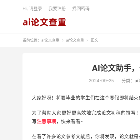
Hi, 请登录
我要注册
找回密码
当前位置：
ai论文查重
ai论文查重
正文


AI论文助手
2024-09-25
分类：
a
大家好呀！将要毕业的学生们在这个寒假即将结束
为了帮助大家更好更高效地完成论文初稿的撰写
写
注意事项
，快来看看~
在看了许多论文参考文献后，你将发现，论文就是