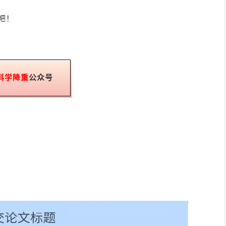
吧！
科学降重
公众号