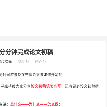
，分分钟完成论文初稿
i论文查重
阅读(6)
评论(0)
的时候应该都在苦恼论文该如何开始吧！
！学姐将给大家分享
论文初稿该怎么写
！还有更多论文初稿撰
在讲：
是什么——为什么——怎么做
；