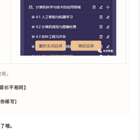
使用。
容
都
不相同】
帮你续写
】
成了哦。