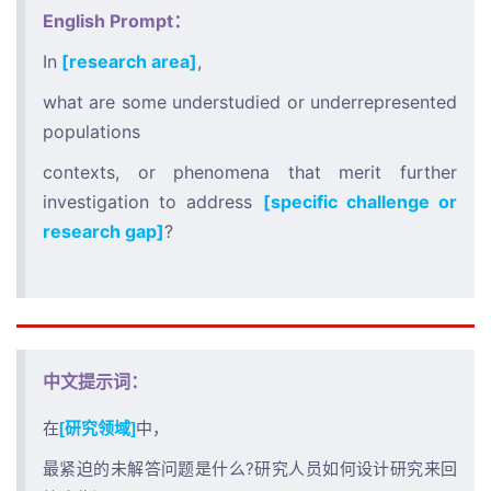
English Prompt：
In
[research area]
,
what are some understudied or underrepresented
populations
contexts, or phenomena that merit further
investigation to address
[specific challenge or
research gap]
?
中文提示词：
在
中，
[研究领域]
最紧迫的未解答问题是什么?研究人员如何设计研究来回