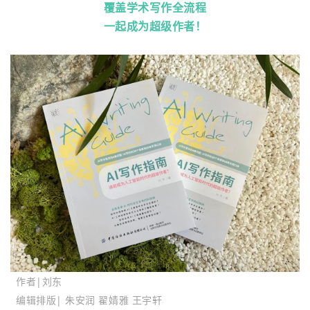
覆盖学术写作全流程
一起成为超级作者！
作者|刘东
编辑排版| 朱安润 翟婧雅 王宇轩