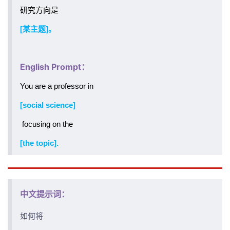
研究方向是
[某主题]。
English Prompt：
You are a professor in
[social science]
focusing on the
[the topic].
中文提示词：
如何将