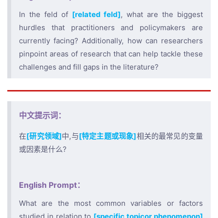
In the feld of
[related feld]
, what are the biggest
hurdles that practitioners and policymakers are
currently facing? Additionally, how can researchers
pinpoint areas of research that can help tackle these
challenges and fill gaps in the literature?
中文提示词：
在
[研究领域]
中,与
[特定主题或现象]
相关的最常见的变量
或因素是什么?
English Prompt：
What are the most common variables or factors
studied in relation to
[specific topicor phenomenon]