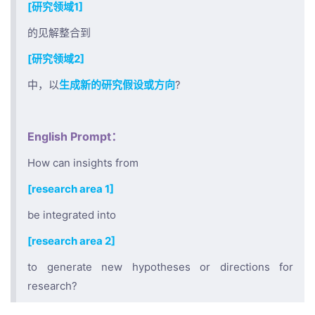
[研究领域1]
的见解整合到
[研究领域2]
中，以
生成新的研究假设或方向
?
English Prompt：
How can insights from
[research area 1]
be integrated into
[research area 2]
to generate new hypotheses or directions for
research?