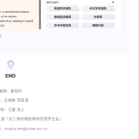
！
END
编辑：姜晓玲
：吕雨婷 贾苗苗
核：江鑫 吴上
来源「长三角药物高等研究院学生会」
箱：
mmjia.hm@simm.ac.cn