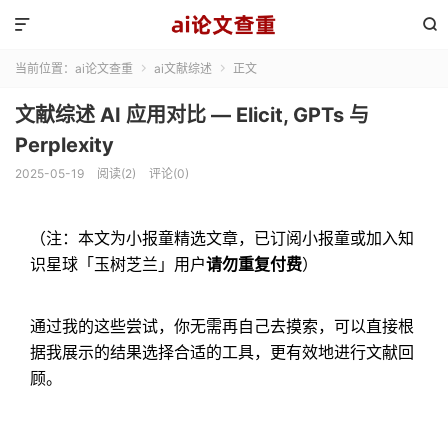


当前位置：
ai论文查重
ai文献综述
正文


文献综述 AI 应用对比 — Elicit, GPTs 与
Perplexity
2025-05-19
阅读(2)
评论(0)
（注：本文为小报童精选文章，已订阅小报童或加入知
识星球「玉树芝兰」用户
请勿重复付费
）
通过我的这些尝试，你无需再自己去摸索，可以直接根
据我展示的结果选择合适的工具，更有效地进行文献回
顾。