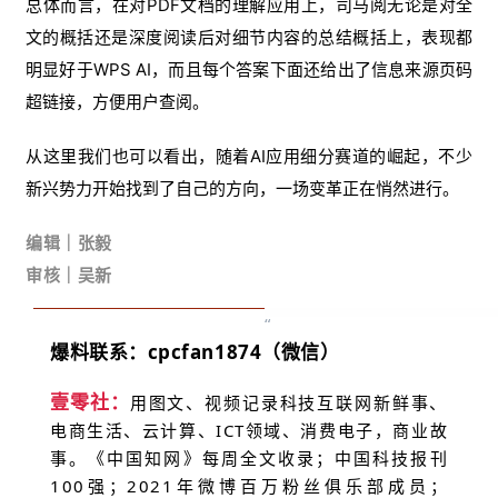
总体而言，在对PDF文档的理解应用上，司马阅无论是对全
文的概括还是深度阅读后对细节内容的总结概括上，表现都
明显好于WPS AI，而且每个答案下面还给出了信息来源页码
超链接，方便用户查阅。
从这里我们也可以看出，随着AI应用细分赛道的崛起，不少
新兴势力开始找到了自己的方向，一场变革正在悄然进行。
编辑｜张毅
审核｜吴新
“
爆料联系：
cpcfan1874（微信）
壹零社：
用图文、视频记录科技互联网新鲜事、
电商生活、云计算、ICT领域、消费电子，商业故
事。《中国知网》每周全文收录；中国科技报刊
100强；2021年微博百万粉丝俱乐部成员；